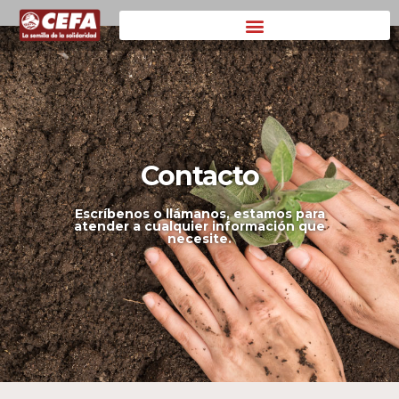
Contacto
Contacto
Escríbenos o llámanos, estamos para
atender a cualquier información que
necesite.